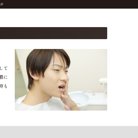
イド
して
膜に
時も