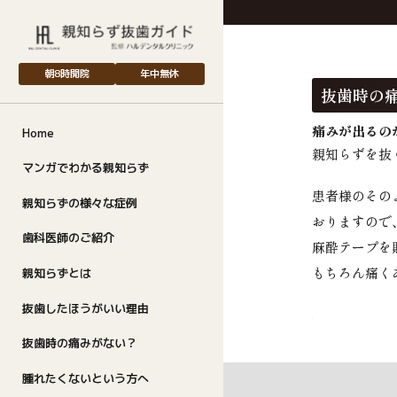
ネット予約
朝8時開院
年中無休
抜歯時の
痛みが出るの
Home
親知らずを抜
お電話
マンガでわかる親知らず
メニュー
患者様のその
親知らずの様々な症例
おりますので
歯科医師のご紹介
麻酔テープを
もちろん痛く
親知らずとは
抜歯したほうがいい理由
抜歯時の痛みがない？
腫れたくないという方へ